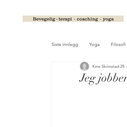
Bevegelig - terapi ∙ coaching ∙ yoga
Siste innlegg
Yoga
Filosofi
Kine Skrimstad
29.
Barselyoga
Gravidyoga
Jeg jobber
Psykoterapi
Ferie og høyti
Stolyoga