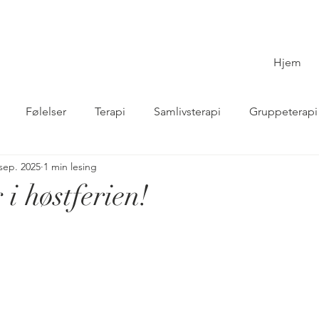
Hjem
Følelser
Terapi
Samlivsterapi
Gruppeterapi
 sep. 2025
1 min lesing
Mor og baby-yoga
Yoga for graviditet og barsel
Vå
 i høstferien!
der
Studenter
NGI
Timeplan
Senioryoga