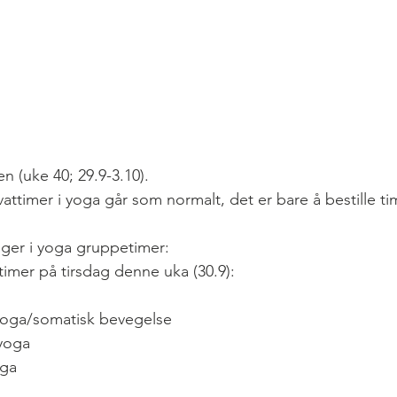
n (uke 40; 29.9-3.10). 
attimer i yoga går som normalt, det er bare å bestille ti
inger i yoga gruppetimer:
timer på tirsdag denne uka (30.9):
yoga/somatisk bevegelse
yoga 
ga 