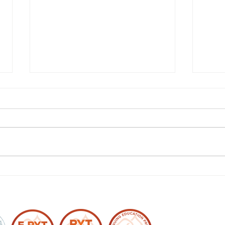
Et tr
Ny nettside på vei