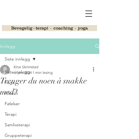
Bevegelig - terapi ∙ coaching ∙ yoga
Innlegg
Siste innlegg
Kine Skrimstad
Siste innlegg
6. jan. 2024
1 min lesing
Trenger du noen å snakke
Yoga
med?
Filosofi
Følelser
Terapi
Samlivsterapi
Gruppeterapi