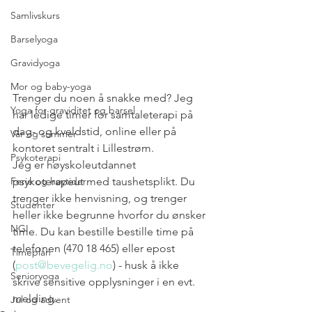
Samlivskurs
Barselyoga
Gravidyoga
Mor og baby-yoga
Trenger du noen å snakke med? Jeg 
Yoga for graviditet og barsel
har ledige timer for samtaleterapi på 
dag- og kveldstid, online eller på 
Vår og sommer
kontoret sentralt i Lillestrøm.
Psykoterapi
Jeg er høyskoleutdannet 
Ferie og høytider
psykoterapeut med taushetsplikt. Du 
trenger ikke henvisning, og trenger 
Studenter
heller ikke begrunne hvorfor du ønsker 
NGI
time. Du kan bestille bestille time på 
telefonen (470 18 465) eller epost 
Timeplan
(
post@bevegelig.no
) - husk å ikke 
Senioryoga
skrive sensitive opplysninger i en evt. 
melding.
Jul og advent