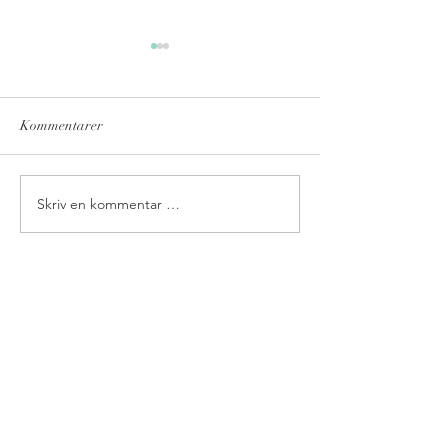
Kommentarer
Avsky
Åpningsttider i ju
Skriv en kommentar …