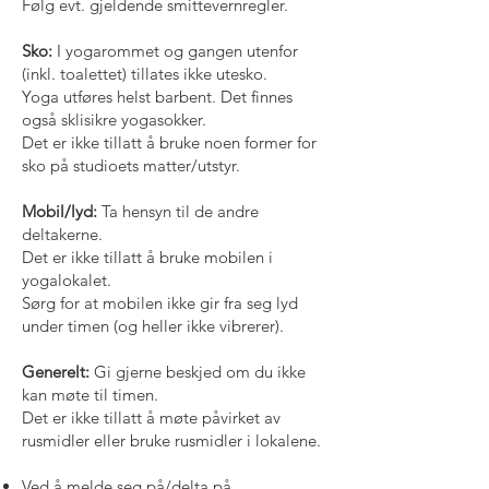
Følg evt. gjeldende smittevernregler.
Sko:
I yogarommet og gangen utenfor
(inkl. toalettet) tillates ikke utesko.
Yoga utføres helst barbent. Det finnes
også sklisikre yogasokker.
Det er ikke tillatt å bruke noen former for
sko på studioets matter/utstyr.
Mobil/lyd:
Ta hensyn til de andre
deltakerne.
Det er ikke tillatt å bruke mobilen i
yogalokalet.
Sørg for at mobilen ikke gir fra seg lyd
under timen (og heller ikke vibrerer).
Generelt:
Gi gjerne beskjed om du ikke
kan møte til timen.
Det er ikke tillatt å møte påvirket av
rusmidler eller bruke rusmidler i lokalene.
Ved å melde seg på/delta på