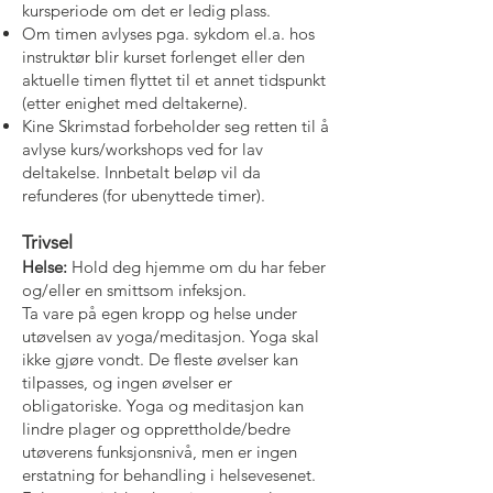
kursperiode om det er ledig plass.
Om timen avlyses pga. sykdom el.a. hos
instruktør blir kurset forlenget eller den
aktuelle timen flyttet til et annet tidspunkt
(etter enighet med deltakerne).
Kine Skrimstad forbeholder seg retten til å
avlyse kurs/workshops ved for lav
deltakelse. Innbetalt beløp vil da
refunderes (for ubenyttede timer).
Trivs
el
Helse:
Hold deg hjemme om du har feber
og/eller en smittsom infeksjon.
Ta vare på egen kropp og helse under
utøvelsen av yoga/meditasjon. Yoga skal
ikke gjøre vondt. De fleste øvelser kan
tilpasses, og ingen øvelser er
obligatoriske. Yoga og meditasjon kan
lindre plager og opprettholde/bedre
utøverens funksjonsnivå, men er ingen
erstatning for behandling i helsevesenet.