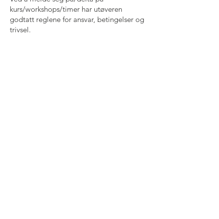
kurs/workshops/timer har utøveren
godtatt reglene for ansvar, betingelser og
trivsel.
Ved alvorlige og/eller gjentagende brudd
på reglene, har Kine Skrimstad rett til å
ekskludere utøveren.
Spørsmål rundt ansvar, betingelser og
trivsel kan rettes på e-post til
post@bevegelig.no