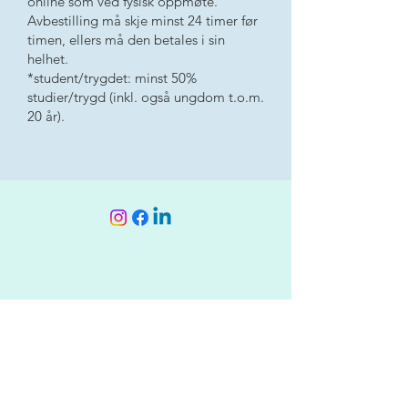
online som ved fysisk oppmøte.
Avbestilling må skje minst 24 timer før
timen, ellers må den betales i sin
helhet.
*student/trygdet: minst 50%
studier/trygd (inkl. også ungdom t.o.m.
20 år).