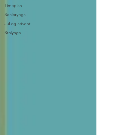
Timeplan
Senioryoga
Jul og advent
Stolyoga