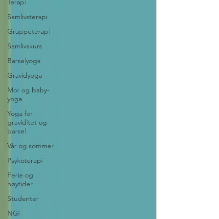
Terapi
Samlivsterapi
Gruppeterapi
Samlivskurs
Barselyoga
Gravidyoga
Mor og baby-
yoga
Yoga for
graviditet og
barsel
Vår og sommer
Psykoterapi
Ferie og
høytider
Studenter
NGI