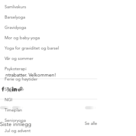
Samlivskurs
Barselyoga
Gravidyoga
Mor og baby-yoga
Yoga for graviditet og barsel
Vår og sommer
Psykoterapi
ntrabatter. Velkommen!
Ferie og høytider
Studenter
NGI
Timeplan
Senioryoga
Se alle
Siste innlegg
Jul og advent