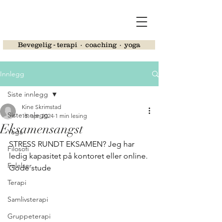
Bevegelig - terapi ∙ coaching ∙ yoga
Innlegg
Siste innlegg
Kine Skrimstad
Siste innlegg
15. apr. 2024
1 min lesing
Eksamensangst
Yoga
STRESS RUNDT EKSAMEN? Jeg har 
Filosofi
ledig kapasitet på kontoret eller online. 
Følelser
Gode stude
Terapi
Samlivsterapi
Gruppeterapi