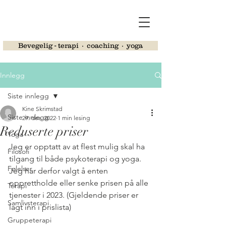
Bevegelig - terapi ∙ coaching ∙ yoga
Innlegg
Siste innlegg
Kine Skrimstad
Siste innlegg
29. des. 2022
1 min lesing
Reduserte priser
Yoga
Jeg er opptatt av at flest mulig skal ha 
Filosofi
tilgang til både psykoterapi og yoga. 
Følelser
Jeg har derfor valgt å enten 
opprettholde eller senke prisen på alle 
Terapi
tjenester i 2023. (Gjeldende priser er 
Samlivsterapi
lagt inn i prislista)
Gruppeterapi