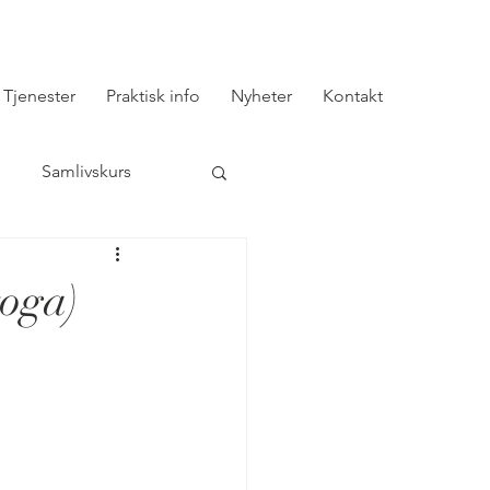
Tjenester
Praktisk info
Nyheter
Kontakt
Samlivskurs
r og sommer
yoga)
Jul og advent