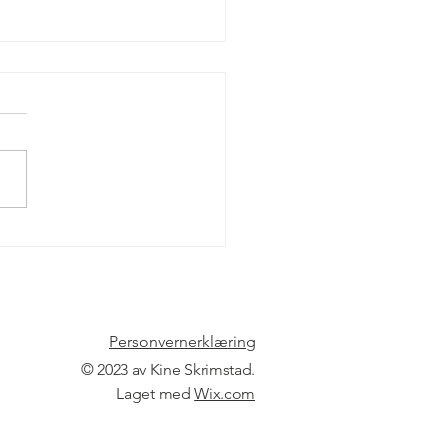
for graviditet og
elperioden
Personvernerklæring
© 2023 av Kine Skrimstad.
Laget med
Wix.com