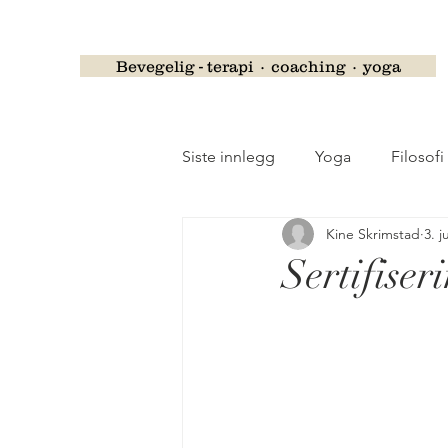
Bevegelig - terapi ∙ coaching ∙ yoga
Siste innlegg
Yoga
Filosofi
Kine Skrimstad
3. j
Barselyoga
Gravidyoga
Sertifiser
Psykoterapi
Ferie og høyti
Stolyoga