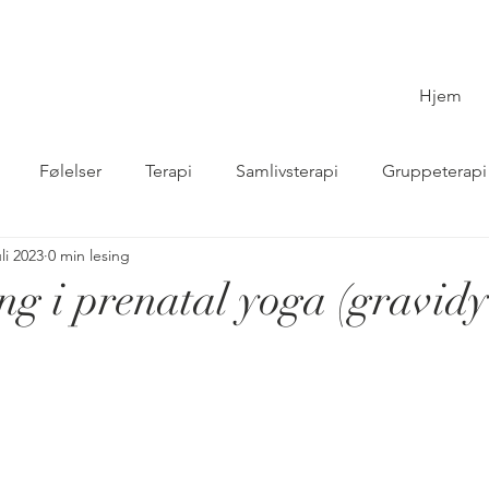
Hjem
Følelser
Terapi
Samlivsterapi
Gruppeterapi
uli 2023
0 min lesing
Mor og baby-yoga
Yoga for graviditet og barsel
Vå
ing i prenatal yoga (gravid
der
Studenter
NGI
Timeplan
Senioryoga