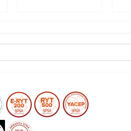
SENIORYOGA MED STOL
Denne våren introduserer jeg et
nytt yogakurs, stolyoga for senior.
Velkommen! HVA ER DETTE:
Øvelsene på dette kurset utføres
enten...
Yoga 
bars